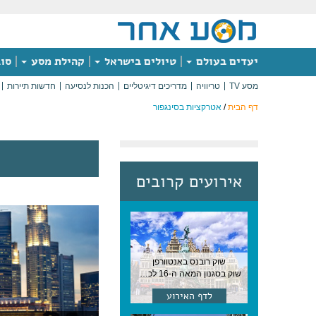
יעדים בעולם
טיולים בישראל
קהילת מסע
סוג
מסע TV
טריוויה
מדריכים דיגיטליים
הכנות לנסיעה
חדשות תיירות
דף הבית
/
אטרקציות בסינגפור
אירועים קרובים
שוק רובנס באנטוורפן
שוק בסגנון המאה ה-16 לכבודו של הצייר המפורסם, בן העיר, נערך ב-15 באוגוסט באנטוורפן
לדף האירוע