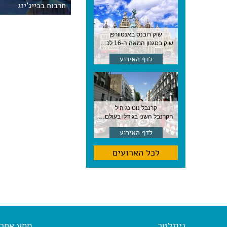
תרבות בבייג'ינג
שוק רובנס באנטוורפן
שוק בסגנון המאה ה-16 לכבודו של הצייר המפורסם, בן העיר, נערך ב-15 באוגוסט באנטוורפן
לדף האירוע
קרנבל נוטינג היל
הקרנבל השני בגודלו בעולם, עם מוזיקה, תהלוכות ותחפושות. לונדון
לדף האירוע
לכל הארועים
ניוזלטר
מסע אחר א