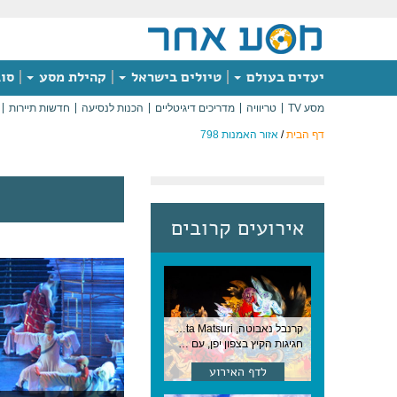
יעדים בעולם
טיולים בישראל
קהילת מסע
סוג
מסע TV
טריוויה
מדריכים דיגיטליים
הכנות לנסיעה
חדשות תיירות
דף הבית
/
אזור האמנות 798
אירועים קרובים
קרנבל נאבוטה, Nebuta Matsuri ,יפן
חגיגות הקיץ בצפון יפן, עם תהלוכות ענק, ריקודים וזיקוקים. 6-2 באוגוסט, יפן
לדף האירוע