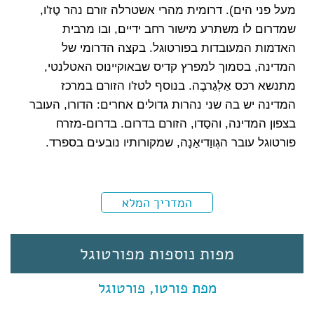
מעל פני הים). דרומית מהרי אשטרלה זורם נהר טֶז'ו,
שמדרום לו משתרע מישור רחב ידיים, ובו מרבית
האדמות המעובדות בפורטוגל. בקצה הדרומי של
המדינה, בסמוך למפרץ קדיס שבאוקיינוס האטלנטי,
מתנשא רכס אַלְגַרבֶה. בנוסף לטז'ו הזורם במרכז
המדינה יש בה שני נהרות גדולים אחרים: הדורו, העובר
בצפון המדינה, והסַדו, הזורם בדרום. בדרום-מזרח
פורטוגל עובר הגְווַדיאַנָה, שמקורותיו נובעים בספרד.
המדריך המלא
מפות נוספות מפורטוגל
מפת פורטו, פורטוגל