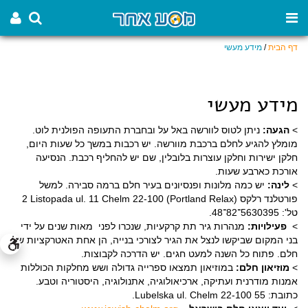
דף הבית
/
מידע מעשי
מידע מעשי
>
הגעה:
ניתן לטוס לוורשה באל על ובחברת התעופה הפולנית לוט.
מומלץ להגיע לחלם ברכבת מוורשה. יש רכבות במשך כל שעות היום,
חלקן ישירות וחלקן עוצרות בלובלין, שם יש להחליף רכבת. הנסיעה
אורכת כארבע שעות.
>
לינה:
יש כמה מלונות ופנסיונים בעיר חלם ברמה סבירה. למשל
פורטלנד רלקס (Portland Relax) 2 Listopada ul. 11 Chelm 22-100
טל': 5630395־82־48
.
>
פעילויות:
מנהרות גיר תת קרקעיות, שנכרו לפני מאות שנים על ידי
בני המקום שביקשו לנצל את הגיר לצורכי בנייה, הן אחת האטרקציות של
חלם. פתוח כל השנה למעט חגים. יש הדרכה לקבוצות.
>
מוזיאון חלם:
במוזיאון תמצאו ספרייה גדולה ושש מחלקות הכוללות
אמנות מודרנית ועתיקה, ארכיאולוגיה, אתנולוגיה, היסטוריה וטבע.
כתובת: 55 Lubelska ul. Chelm 22-100.