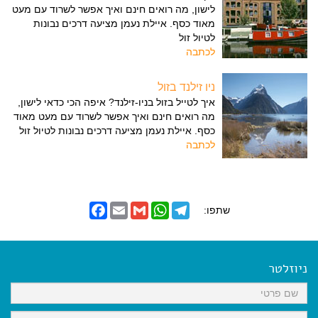
לישון, מה רואים חינם ואיך אפשר לשרוד עם מעט
מאוד כסף. איילת נעמן מציעה דרכים נבונות
לטיול זול
לכתבה
ניו זילנד בזול
איך לטייל בזול בניו-זילנד? איפה הכי כדאי לישון,
מה רואים חינם ואיך אפשר לשרוד עם מעט מאוד
כסף. איילת נעמן מציעה דרכים נבונות לטיול זול
לכתבה
F
E
G
W
T
שתפו:
a
m
m
h
e
c
a
a
a
l
e
i
i
t
e
b
l
l
s
g
o
A
r
ניוזלטר
o
p
a
k
p
m