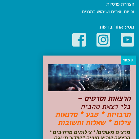
הצהרת פרטיות
זכויות יוצרים ושימוש בתכנים
מסע אחר ברשת
קטגוריות פופולריות
יעדים
טיולים בישראל
מלונות בוטיק בישראל
טיפים והמלצות
הרצאות וסרטים –
הכנות לנסיעה
בלי לצאת מהבית
טיולי ג'יפים
תרבויות * טבע * סדנאות
טיולים עם ילדים
צילום * שאלות ותשובות
שייט, הפלגות, קרוזים
דיגיטל
מרצים מעולים! * צילומים מרהיבים *
הרצאה שהיא חווייה * שידור חי וגם