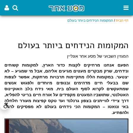
דף הבית
/
המקומות הנידחים ביותר בעולם
המקומות הנידחים ביותר בעולם
המגזין השבועי של מסע אחר אונליין
הפעם אנחנו מרחיקים לקצות כדור הארץ, למקומות קשוחים
ונידחים, שרק מבקרים מעטים מגיעים אליהם, אבל מי שמגיע – לא
יצטער. במקומות הללו מתקיימות תרבויות מרתקות, אפשר לצפות
שם בבעלי חיים מדהימים ובנופים מיוחדים ולפגוש אנשים
שמתעקשים לקרוא לסוף העולם בית. מאי נידח בלב האוקיינוס
האטלנטי, שתושביו המעטים מקפידים על אורח חיים בריטי להפליא,
דרך ציידי לווייתנים בצפון גרנלנד ועד טקס קפיצות מעורר חלחלה
באי ונואטו – המקומות הכי נידחים בעולם לא מפסיקים לרגש
ולהפתיע.