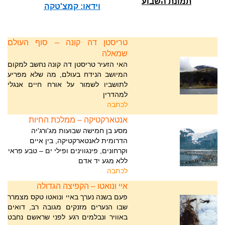
תמונת השבוע
וידאו: קמצ'טקה
טריסטן דה קונה – סוף העולם
שמאלה
האי הזעיר טריסטן דה קונה נחשב למקום
המיושב הנידח בעולם, מה שלא מפריע
לתושביו לשמור על אורח חיים אנגלי
למהדרין
לכתבה
אנטארקטיקה – ממלכת החיות
מסע בן חמישה שבועות מג'ורג'יה
הדרומית לאנטארקטיקה, בין איים
וקרחונים, פינגווינים ופילי ים – טבע פראי
ללא מגע יד אדם
לכתבה
איי ונואטו – הקפיצה הגדולה
פעם בשנה נערך באיי ונואטו טקס מצמרר
שבו הנערים מזנקים מגובה רב, דואים
באוויר ונבלמים רגע לפני שראשם נחבט