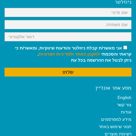
o
A
r
ניוזלטר
o
p
a
k
p
m
אני מאשר/ת קבלת ניוזלטר והודעות שיווקיות, ומאשר/ת כי
קראתי והסכמתי
לתקנון האתר
ולמדיניות הפרטיות
.
ניתן לבטל את ההרשמה בכל עת
מסע אחר אונליין
English
צור קשר
אודות
מידע למפרסמים
תנאי שימוש באתר
רשימת מוצרים