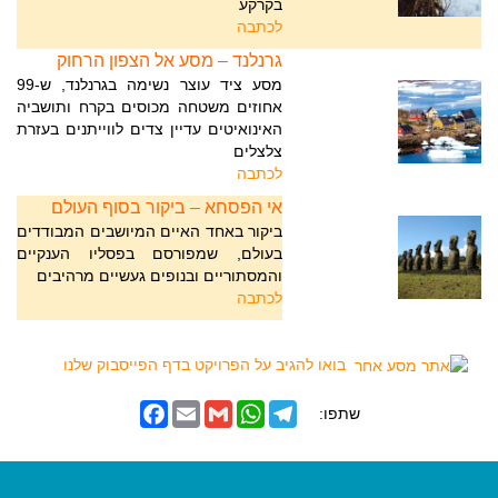
בקרקע
לכתבה
גרנלנד – מסע אל הצפון הרחוק
מסע ציד עוצר נשימה בגרנלנד, ש-99
אחוזים משטחה מכוסים בקרח ותושביה
האינואיטים עדיין צדים לווייתנים בעזרת
צלצלים
לכתבה
אי הפסחא – ביקור בסוף העולם
ביקור באחד האיים המיושבים המבודדים
בעולם, שמפורסם בפסליו הענקיים
והמסתוריים ובנופים געשיים מרהיבים
לכתבה
בואו להגיב על הפרויקט בדף הפייסבוק שלנו
F
E
G
W
T
שתפו:
a
m
m
h
e
c
a
a
a
l
e
i
i
t
e
b
l
l
s
g