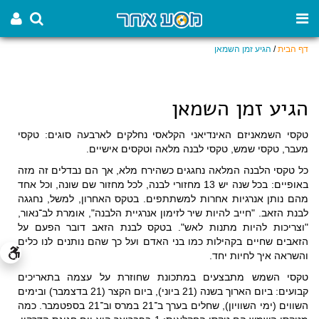
דף הבית
/
הגיע זמן השמאן
הגיע זמן השמאן
טקסי השמאניזם האינדיאני הקלאסי נחלקים לארבעה סוגים: טקסי
מעבר, טקסי שמש, טקסי לבנה מלאה וטקסים אישיים.
כל
טקסי הלבנה המלאה
נחגגים כשהירח מלא, אך הם נבדלים זה מזה
באופיים: בכל שנה יש 13 מחזורי לבנה, לכל מחזור שם שונה, וכל אחד
מהם נותן אנרגיות אחרות למשתתפים. בטקס האחרון, למשל, נחגגה
לבנת הזאב. "חייב להיות שיר לזימון אנרגיית הלבנה", אומרת לב־נאור,
"וצריכות להיות מתנות לאש". בטקס לבנת הזאב דובר הפעם על
הזאבים שחיים בקהילות כמו בני האדם ועל כך שהם נותנים לנו כלים
והשראה איך לחיות יחד.
טקסי השמש
מתבצעים במתכונת שחוזרת על עצמה בתאריכים
קבועים: ביום הארוך בשנה (21 ביוני), ביום הקצר (21 בדצמבר) ובימים
השווים (ימי השוויון), שחלים בערך ב־21 במרס וב־21 בספטמבר. כמה