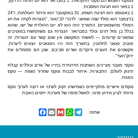
מטקסי השמש הם טקסי החקלאות: 1 בפברואר הוא יום חגיגת הדרקון,
1 במאי הוא חגיגת המסכות,
1 באוגוסט הוא חגיגת השפע, 31 באוקטובר הוא איחוד העולמות, ו־24
בדצמבר הוא מולד שנה שמאני. לדברי לב־נאור, "הנצרות לקחה את חג
המולד מהשמאניזם. התאריך הזה הוא לא יום ההולדת של ישו, שהוא
בכלל בן מזל דגים ונולד בפברואר. הנצרות גם משתמשת במוטיבים
שמאניים קדומים — לאשוח המקושט אין שום קשר עם הנצרות, זה
מוטיב פגאני לחלוטין. בתאריך הזה היו הפגאנים יוצאים ליערות,
מקשטים את העצים ורוקדים ושרים סביבם, שכן הם מסמלים את
ירוק־העד".
טקסי מעבר
מציינים השתנות הדרגתית בחייו של אדם וכוללים קבלת
תינוק לעולם, התבגרות, איחוד לבבות וטקס שחרור נשמה — טקס
המוות.
טקסים אישיים
מתקיימים כשמישהו זקוק לשינוי או רוצה לערוך טקס
מיוחד לציון אירוע פרטי, למשל סופה של מערכת יחסים כואבת.
F
E
G
W
T
שתפו:
a
m
m
h
e
c
a
a
a
l
e
i
i
t
e
b
l
l
s
g
o
A
r
ניוזלטר