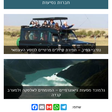
חברות נסיעות
נתיבי כפיר – תפירת טיולים פרטיים לנוסע העצמאי
גלמונד מסעות גיאוגרפיים – המומחים לאלסקה ולמערב
קנדה
F
E
G
W
T
שתפו:
a
m
m
h
e