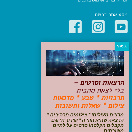
זכויות יוצרים ושימוש בתכנים
מסע אחר ברשת
קטגוריות פופולריות
יעדים
טיולים בישראל
מלונות בוטיק בישראל
טיפים והמלצות
הרצאות וסרטים –
הכנות לנסיעה
בלי לצאת מהבית
טיולי ג'יפים
תרבויות * טבע * סדנאות
טיולים עם ילדים
צילום * שאלות ותשובות
שייט, הפלגות, קרוזים
דיגיטל
מרצים מעולים! * צילומים מרהיבים *
הרצאה שהיא חווייה * שידור חי וגם
עקבו אחרינו בפייסבוק
מקבלים הקלטה! סרטים עלילתיים
משובחים