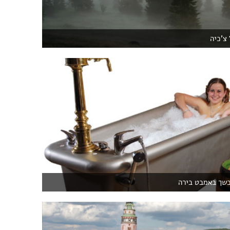
צ'כיה
כשך באמבט בירה