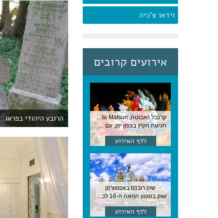
וידאו צ'כיה
אירועים קרובים
הרובע היהודי בפראג
קרנבל נאבוטה, Nebuta Matsuri ,יפן
חגיגות הקיץ בצפון יפן, עם תהלוכות ענק, ריקודים וזיקוקים. 6-2 באוגוסט, יפן
לדף האירוע
שוק רובנס באנטוורפן
שוק בסגנון המאה ה-16 לכבודו של הצייר המפורסם, בן העיר, נערך ב-15 באוגוסט באנטוורפן
לדף האירוע