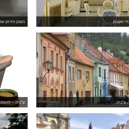
לי חשבון
הענק הירוק של 
 צ'כיה
צ'כיה – להשת