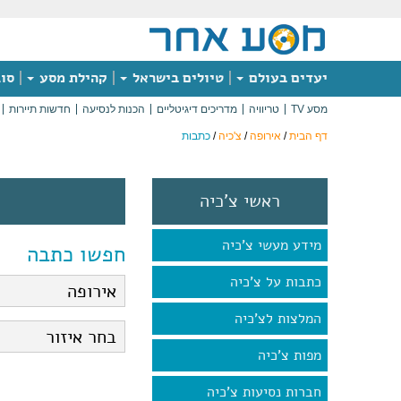
יעדים בעולם
טיולים בישראל
קהילת מסע
סוג
מסע TV
טריוויה
מדריכים דיגיטליים
הכנות לנסיעה
חדשות תיירות
דף הבית
/
אירופה
/
צ'כיה
/
כתבות
ראשי צ'כיה
מידע מעשי צ'כיה
חפשו כתבה
כתבות על צ'כיה
המלצות לצ'כיה
מפות צ'כיה
חברות נסיעות צ'כיה