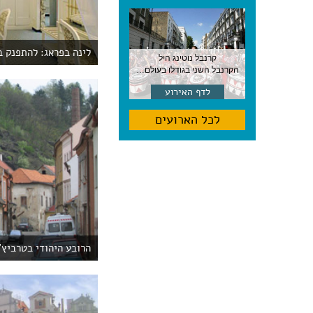
לינה בפראג: להתפנק ב
קרנבל נוטינג היל
הקרנבל השני בגודלו בעולם, עם מוזיקה, תהלוכות ותחפושות. לונדון
לדף האירוע
לכל הארועים
הרובע היהודי בטרביץ',