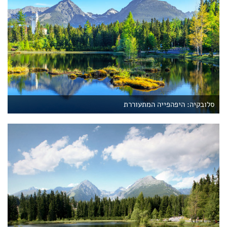
סלובקיה: היפהפייה המתעוררת