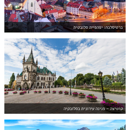
ברטיסלבה: יפהפייה סלובקית
קושיצה – פנינה עירונית בסלובקיה