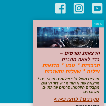
קטגוריות פופולריות
יעדים
טיולים בישראל
מלונות בוטיק בישראל
טיפים והמלצות
הרצאות וסרטים –
הכנות לנסיעה
בלי לצאת מהבית
טיולי ג'יפים
תרבויות * טבע * סדנאות
טיולים עם ילדים
צילום * שאלות ותשובות
שייט, הפלגות, קרוזים
דיגיטל
מרצים מעולים! * צילומים מרהיבים *
הרצאה שהיא חווייה * שידור חי וגם
עקבו אחרינו בפייסבוק
מקבלים הקלטה! סרטים עלילתיים
משובחים
סקרנים? לחצו כאן >