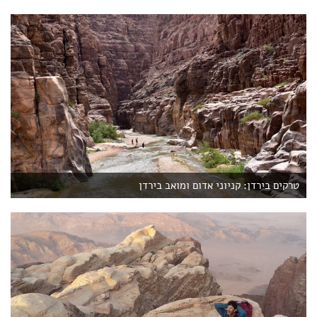
טרקים בירדן: קניוני אדום ומואב בירדן