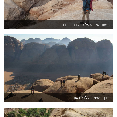
סרטון: טיפוס על ג'בל רם בירדן
ירדן – טיפוס לג'בל ראם