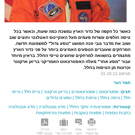
כאשר כל הקפה של כדור הארץ נמשכת כמה שעות, וכאשר בכל
טיסה חולפים עשרות פעמים מעל האוקיינוס האטלנטי וחוצים שוב
ושוב את מדבר גובי זוכה המושג "נוסע גדול" למשמעות חדשה.
המרחקים שעוברים הנוסעים האמיצים ביותר על פני כדור הארץ
מתגמדים בהשוואה למרחקים שחוצים טייסי החלל. בראיון מיוחד
עבור "מסע אחר" מעלה האסטרונאוט האמריקני בריאן או'קונור
זכרונות מן הטיסות בחלל.
פורסם 31.10.11
תמר הגר
תגים:
אסטרונאוט
|
אסטרונאוטים
|
בריאן או'קונור
|
טייס חלל
|
טייסי
חלל
|
טיסה בחלל
|
טיסות בחלל
|
נוסעים גדולים
קטגוריות:
אסטרונומיה וחקר החלל
|
מדע וטכנולוגיה
|
מדע וטכנולוגיה
כתבות נוספות
|
מסעות בעקבות
|
מסעות והרפתקאות
הדפיסו
שלחו
הוסף
הורידו
את העמוד
לחבר
למזוודה שלי
כקובץ PDF