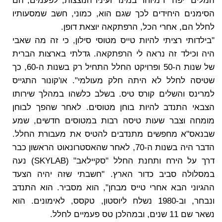
המלים "יפה" ו"מיוחד במינו" ועיניו הנוצצות, לפעמים, הם
הסימנים היחידים לכך שגם הוא, כמוני, חשב שמסעותיו
לחלל הם, אחרי הכל, הרפתקאה יוצאת דופן.
"בילדותי רציתי להיות טייס מטוסי סילון, כי זה מה שאבי
היה וכילד זה נראה לי הרפתקאה. גדלתי בארצות הברית
של שנות ה-50 ופרויקט החלל התחיל רק בשנות ה-60, כך
שטיסה לחלל לא היתה חלק מעולמי". או'קונור התגייס
למרינס והשלים קורס טיס. בשלב כלשהו במהלך שירותו
הצבאי התנדב להיות בוחן מטוסים. לאחר שהפך לבוחן
מומחה וצבר שעות טיסה רבות במטוסים חדשים, שמע
שבנאס"א מחפשים מתנדבים להטיס את מעבורת החלל.
הדבר היה בשנות ה-70, לאחר שהאסטרונאוט הראשון כבר
דרך על הירח ותחנת החלל "סקיילאב" (SKYLAB) נעה
במסלולה סביב כדור הארץ. "חשבתי שזה יהיה הצעד
ההגיוני הבא אחרי טייס מבחן", הוא מסביר. הוא התנדב
ונבחר, וב-1980 נשלח ליוסטון, טקסס, לאימונים. הוא
נשאר שם 11 שנים, ובמהלכן טס פעמיים לחלל.