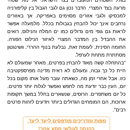
בגלל השטחים המעובדים בצד הישראלי אל מול שטחי
מרעה בצד המצרי. הדבר נכון גם לגבי הגבול בין קליפורניה
למכסיקו ולגבי אזורים מסוימים באפריקה. אך באזורים
נרחבים אינך יכול להבחין בגבולות בכלל. מלמעלה אפשר
לראות גם גופי מים גדולים כמו ים המלח והנילוס, רואים
את ההבדל בין המדבר המצרי לאיזור הנילוס הפורה.
החומה הסינית, לעומת זאת, נבלעת בנוף ההררי, וושינגטון
מסתתרת מתחת לערפל.
"בהתחלה קשה מאוד להבחין בפרטים, מאחר שמעולם לא
היית כל כך גבוה, ומעולם לא ראית מדינה מפרספקטיבה
כזו. אבל אחרי זמן מה, כשאתה עובר מעל אותו מקום בכל
יום, העין כבר יודעת מה לחפש ואפשר לגלות יותר פרטים.
כל יום משתפרים. הרוסים, שנשארים בחלל במשך תקופות
ארוכות, הם המומחים הגדולים ביותר ויודעים לזהות פרטים
רבים".
מפות ומדריכים מודפסים ליעד ליעד,
בהנחה לגולשי מסע אחר!