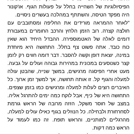
הפיסיולוגיות של השהייה בחלל על פעולות הגוף. או'קונור
היה מפקד הטיסה, והשתתף במהלכה בעשרים ניסויים.
"לאחר ההמראה מורידים את החליפה ומסתובבים עם
חולצה קצרה. רוב הזמן הלחץ והרכב החומרים במעבורת
דומים לאלה של האטמוספירה. ההבדל היחיד הוא שאין
כוח כובד. אתה פשוט צף בחלל. התחושה היא מיוחדת
במינה, יוצאת דופן וקשה להסבר. דבר דומה חווים רק לזמן
קצר כשנוסעים במכונית במהירות גבוהה ועולים על גבעה.
מעט אחרי הפיסגה מרגישים, במשך שנייה, שהבטן עולה
למעלה והגוף קל. זו אותה תחושה, אך למשך זמן ארוך. כל
האיברים רוצים לעלות למעלה ומרגישים כמו בזמן שצפים.
התחושה היא של כיף, אבל לוקח כמה ימים להתרגל אליה.
במצב של חוסר משקל, הזזה מרובה של הראש גורמת
לסחרחורת ולבחילה. כל הנוזלים בגוף כאילו עולים למעלה,
מהרגליים למותניים, והראש תופח. זה כמו לעמוד על
הראש כמה דקות.