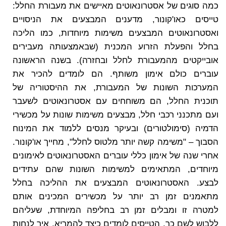
כמה סוגים של אסטרונאוטים מאיישים את מעבורת החלל:
טייסים כאו'קונור, מדענים המבצעים את הניסויים
ואסטרונאוטים המבצעים משימות מיוחדות, כמו הליכה
בחלל והפעלת הזרוע המכנית (שבאמצעותה מעבירים
אובייקטים מהמעבורת לחלל ובחזרה). בשנה הראשונה
עוברים כולם אימון משותף. הם לומדים להכיר את
המערכות השונות של המעבורת, את ההיסטוריה של
תוכנית החלל, הם משוחחים עם אסטרונאוטים לשעבר
ועם מתכנני רכבי חלל, מבצעים משימות שונות על מכשירי
הדמיה (סימולטורים) ובעיקר מנסים ללמוד את המינוח
הסבוך – "משימה קשה יותר מלטוס לחלל", מחייך או'קונור.
אחרי שנה של אימון כללי עוברים האסטרונאוטים לאימונים
מיוחדים, המתאימים למשימות השונות שהם עתידים
לבצע. האסטרונאוטים המבצעים את ההליכה בחלל
מתאמנים זמן רב יותר על מכשירים המכינים אותם
למטרה זו ומבלים זמן רב בחליפה המיוחדת, שעליהם
ללבוש לשם כך. הטייסים לומדים כיצד להמריא, איך לנחות