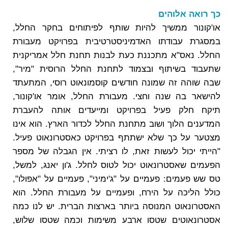
כך רואה אלוהים
או'קונור ממשיך להיות שותף לפיתוחים בחקר החלל,
במסגרת עבודתו האדמיניסטרטיבית בפרויקט מעבורת
החלל. נאס"א מתכננת כעת לבנות תחנת חלל אמריקנית
שתעבוד בשיתוף ובצמוד לתחנת החלל הרוסית "מיר",
שבה שוהה זה שמונה חודשים קוסמונאוט רוסי, המתעתד
להישאר בה שנה וחצי. מעבורת החלל, אומר או'קונור,
תיקח חלק פעיל בפרויקט ומייעדים אותה להעברת
המדענים הלוך ושוב מתחנת החלל לכדור הארץ. הוא אינו
מצטער על כך שלא ישתתף בפרויקט כאסטרונאוט פעיל.
"הייתי יכול לעשות זאת, לו רציתי. אין הגבלה של מספר
הפעמים שאסטרונאוט יכול לטוס לחלל. ג'ון יאנג, למשל,
טס שש פעמים: פעמיים על "ג'ימיני", פעמיים על "אפולו",
כולל הליכה על הירח, ופעמיים על מעבורת החלל. הוא
האסטרונאוט המנוסה ביותר בארצות הברית. יש לנו כמה
אסטרונאוטים שטסו ארבע משימות וכמה שטסו שלוש,