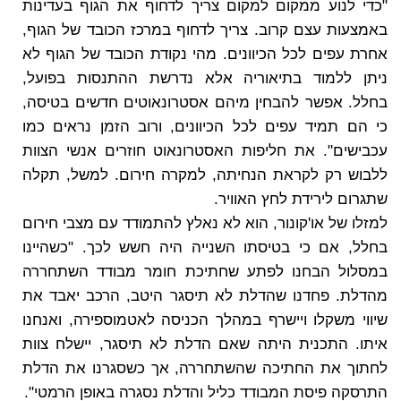
"כדי לנוע ממקום למקום צריך לדחוף את הגוף בעדינות
באמצעות עצם קרוב. צריך לדחוף במרכז הכובד של הגוף,
אחרת עפים לכל הכיוונים. מהי נקודת הכובד של הגוף לא
ניתן ללמוד בתיאוריה אלא נדרשת ההתנסות בפועל,
בחלל. אפשר להבחין מיהם אסטרונאוטים חדשים בטיסה,
כי הם תמיד עפים לכל הכיוונים, ורוב הזמן נראים כמו
עכבישים". את חליפות האסטרונאוט חוזרים אנשי הצוות
ללבוש רק לקראת הנחיתה, למקרה חירום. למשל, תקלה
שתגרום לירידת לחץ האוויר.
למזלו של או'קונור, הוא לא נאלץ להתמודד עם מצבי חירום
בחלל, אם כי בטיסתו השנייה היה חשש לכך. "כשהיינו
במסלול הבחנו לפתע שחתיכת חומר מבודד השתחררה
מהדלת. פחדנו שהדלת לא תיסגר היטב, הרכב יאבד את
שיווי משקלו ויישרף במהלך הכניסה לאטמוספירה, ואנחנו
איתו. התכנית היתה שאם הדלת לא תיסגר, יישלח צוות
לחתוך את החתיכה שהשתחררה, אך כשסגרנו את הדלת
התרסקה פיסת המבודד כליל והדלת נסגרה באופן הרמטי".