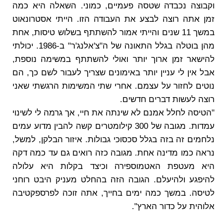
וקבוצה נכבדה שטסה פעמיים, כמוני. השאלה היא כמה
זמן אתה רוצה לבצע את העבודה הזו. הייתי אסטרונאוט
במשך 11 שנים והייתי אמור להשתתף בשלוש טיסות, אחת
מהן בוטלה בגלל התאונה של ה"צ'אלנג'ר" ב-1986. יכולתי
להישאר זמן ארוך יותר ואולי להשתתף במשימה נוספת,
אבל אין לי עניין יותר באימונים שצריך לעבור לשם כך, הם
נוטים לחזור על עצמם. אחרי שתי המשימות הרגשתי שאני
רוצה לעשות דברים חדשים.
"הטיסה לחלל אמנם לא שינתה את חיי, אך גרמה לי לשינוי
עמדות. מגובה של 300 קילומטרים קשה להבין מדוע עמים
נלחמים זה בזה בגלל סכסוכי גבולות. איזור הבלקן, למשל,
נראה כמו מדינה אחת. מגובה כזה רואים גם עד כמה דקה
היא מעטפת האטמוספירה וכיצד בקלות היא עלולה
להיפגע ולהיעלם. הגובה הזה בהחלט מעניק היבט רוחני
לטיסה. במשך כמה ימים בחייך, אתה זוכה לפרספקטיבה
אלוהית על כדור הארץ".