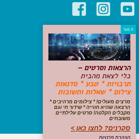
קטגוריות פופולריות
יעדים
טיולים בישראל
מלונות בוטיק בישראל
טיפים והמלצות
הרצאות וסרטים –
הכנות לנסיעה
בלי לצאת מהבית
טיולי ג'יפים
תרבויות * טבע * סדנאות
טיולים עם ילדים
צילום * שאלות ותשובות
שייט, הפלגות, קרוזים
דיגיטל
מרצים מעולים! * צילומים מרהיבים *
הרצאה שהיא חווייה * שידור חי וגם
עקבו אחרינו בפייסבוק
מקבלים הקלטה! סרטים עלילתיים
משובחים
סקרנים? לחצו כאן >
הצהרת פרטיות