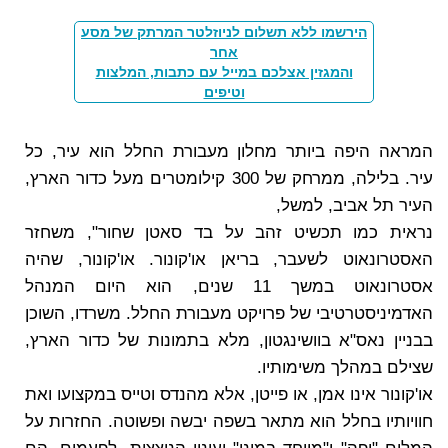
הירשמו ללא תשלום לניוזלטר המרתק של מסע
אחר
והמגזין אצלכם במייל עם כתבות, המלצות
וטיפים
המראה היפה ביותר מחלון מעבורת החלל הוא עיר, כל
עיר. בלילה, ממרחק של 300 קילומטרים מעל כדור הארץ,
העיר תל אביב, למשל,
נראית כמו תכשיט זהב על בד סאטן שחור", משחזר
האסטרונאוט לשעבר, בריאן או'קונור. או'קונור, שהיה
אסטרונאוט במשך 11 שנים, הוא היום המנהל
האדמיניסטרטיבי של פרויקט מעבורת החלל. משרדו, השוכן
בבניין נאס"א בוושינגטון, מלא בתמונות של כדור הארץ,
שצילם במהלך משימותיו.
או'קונור אינו אמן, או פייטן, אלא מהנדס וטייס במקצועו ואת
חוויותיו בחלל הוא מתאר בשפה יבשה ופשוטה. החזרות על