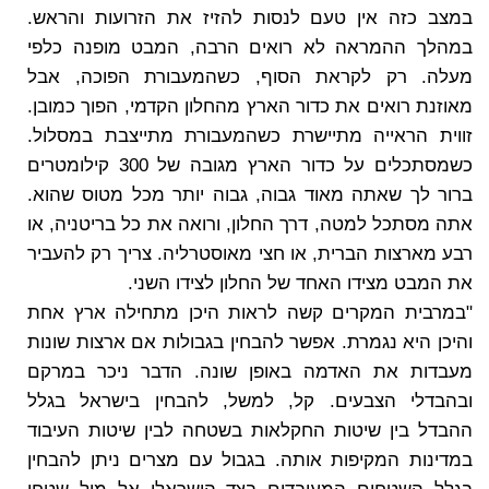
במצב כזה אין טעם לנסות להזיז את הזרועות והראש.
במהלך ההמראה לא רואים הרבה, המבט מופנה כלפי
מעלה. רק לקראת הסוף, כשהמעבורת הפוכה, אבל
מאוזנת רואים את כדור הארץ מהחלון הקדמי, הפוך כמובן.
זווית הראייה מתיישרת כשהמעבורת מתייצבת במסלול.
כשמסתכלים על כדור הארץ מגובה של 300 קילומטרים
ברור לך שאתה מאוד גבוה, גבוה יותר מכל מטוס שהוא.
אתה מסתכל למטה, דרך החלון, ורואה את כל בריטניה, או
רבע מארצות הברית, או חצי מאוסטרליה. צריך רק להעביר
את המבט מצידו האחד של החלון לצידו השני.
"במרבית המקרים קשה לראות היכן מתחילה ארץ אחת
והיכן היא נגמרת. אפשר להבחין בגבולות אם ארצות שונות
מעבדות את האדמה באופן שונה. הדבר ניכר במרקם
ובהבדלי הצבעים. קל, למשל, להבחין בישראל בגלל
ההבדל בין שיטות החקלאות בשטחה לבין שיטות העיבוד
במדינות המקיפות אותה. בגבול עם מצרים ניתן להבחין