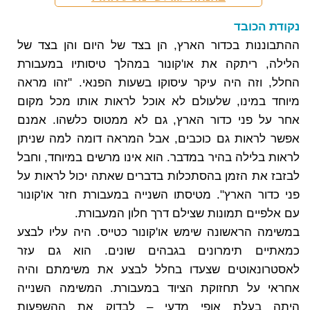
נקודת הכובד
ההתבוננות בכדור הארץ, הן בצד של היום והן בצד של
הלילה, ריתקה את או'קונור במהלך טיסותיו במעבורת
החלל, וזה היה עיקר עיסוקו בשעות הפנאי. "זהו מראה
מיוחד במינו, שלעולם לא אוכל לראות אותו מכל מקום
אחר על פני כדור הארץ, גם לא ממטוס כלשהו. אמנם
אפשר לראות גם כוכבים, אבל המראה דומה למה שניתן
לראות בלילה בהיר במדבר. הוא אינו מרשים במיוחד, וחבל
לבזבז את הזמן בהסתכלות בדברים שאתה יכול לראות על
פני כדור הארץ". מטיסתו השנייה במעבורת חזר או'קונור
עם אלפיים תמונות שצילם דרך חלון המעבורת.
במשימה הראשונה שימש או'קונור כטייס. היה עליו לבצע
כמאתיים תימרונים בגבהים שונים. הוא גם עזר
לאסטרונאוטים שצעדו בחלל לבצע את משימתם והיה
אחראי על תחזוקת הציוד במעבורת. המשימה השנייה
היתה בעלת אופי מדעי – לבדוק את ההשפעות