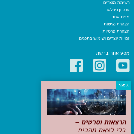
רשימת מוצרים
ארכיון ניוזלטר
מפת אתר
הצהרת נגישות
הצהרת פרטיות
זכויות יוצרים ושימוש בתכנים
מסע אחר ברשת
קטגוריות פופולריות
יעדים
טיולים בישראל
מלונות בוטיק בישראל
טיפים והמלצות
הרצאות וסרטים –
הכנות לנסיעה
בלי לצאת מהבית
טיולי ג'יפים