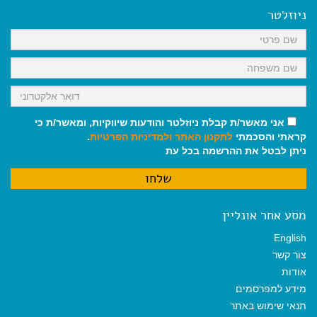
o
A
r
ניוזלטר
o
p
a
k
p
m
אני מאשר/ת קבלת ניוזלטר והודעות שיווקיות, ומאשר/ת כי
קראתי והסכמתי
לתקנון האתר
ולמדיניות הפרטיות
.
ניתן לבטל את ההרשמה בכל עת
מסע אחר אונליין
English
צור קשר
אודות
מידע למפרסמים
תנאי שימוש באתר