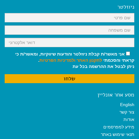
b
l
l
s
g
o
A
r
ניוזלטר
o
p
a
k
p
m
אני מאשר/ת קבלת ניוזלטר והודעות שיווקיות, ומאשר/ת כי
קראתי והסכמתי
לתקנון האתר
ולמדיניות הפרטיות
.
ניתן לבטל את ההרשמה בכל עת
מסע אחר אונליין
English
צור קשר
אודות
מידע למפרסמים
תנאי שימוש באתר