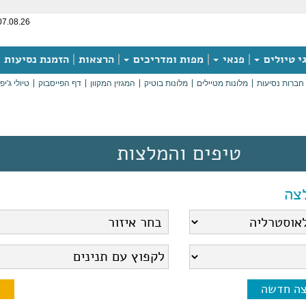
07.08.26
י טיולים
פנאי
מפות ומדריכים
הרצאות
הזמנת נסיעות
חברות נסיעות
מלונות מטיילים
מלונות בוטיק
המגזין המקוון
דף הפייסבוק
טיולי ג'יפ
טיפים והמלצות
צה
צה חדשה