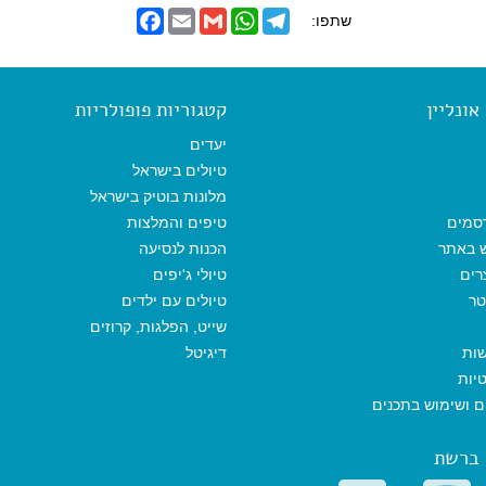
F
E
G
W
T
שתפו:
a
m
m
h
e
c
a
a
a
l
e
i
i
t
e
b
l
l
s
g
o
A
r
ונליין
קטגוריות פופולריות
o
p
a
k
p
m
יעדים
טיולים בישראל
מלונות בוטיק בישראל
סמים
טיפים והמלצות
ש באתר
הכנות לנסיעה
רים
טיולי ג'יפים
טר
טיולים עם ילדים
שייט, הפלגות, קרוזים
שות
דיגיטל
יות
ים ושימוש בתכנים
 ברשת