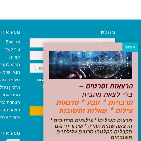
ניוזלטר
מסע אחר א
English
צור קשר
אודות
מידע למפר
תנאי שימו
אני מאשר/ת קבלת ניוזלטר והודעות
רשימת מוצ
הרצאות וסרטים –
שיווקיות, ומאשר/ת כי קראתי והסכמתי
ארכיון ניוזל
בלי לצאת מהבית
לתקנון האתר
ולמדיניות הפרטיות
.
מפת אתר
ניתן לבטל את ההרשמה בכל עת
תרבויות * טבע * סדנאות
הצהרת נגי
צילום * שאלות ותשובות
הצהרת פרט
זכויות יוצר
מרצים מעולים! * צילומים מרהיבים *
הרצאה שהיא חווייה * שידור חי וגם
מקבלים הקלטה! סרטים עלילתיים
מסע אחר
משובחים