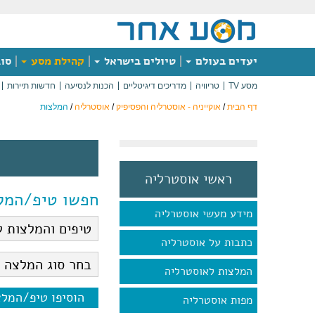
יעדים בעולם
טיולים בישראל
קהילת מסע
סוג
מסע TV
טריוויה
מדריכים דיגיטליים
הכנות לנסיעה
חדשות תיירות
דף הבית
/
אוקייניה - אוסטרליה והפסיפיק
/
אוסטרליה
/
המלצות
ראשי אוסטרליה
חפשו טיפ/המל
מידע מעשי אוסטרליה
כתבות על אוסטרליה
המלצות לאוסטרליה
הוסיפו טיפ/המל
מפות אוסטרליה