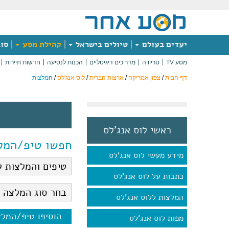
יעדים בעולם
טיולים בישראל
קהילת מסע
סוג
מסע TV
טריוויה
מדריכים דיגיטליים
הכנות לנסיעה
חדשות תיירות
דף הבית
/
צפון אמריקה
/
ארצות הברית
/
לוס אנג'לס
/
המלצות
ראשי לוס אנג'לס
חפשו טיפ/המל
מידע מעשי לוס אנג'לס
כתבות על לוס אנג'לס
המלצות ללוס אנג'לס
הוסיפו טיפ/המל
מפות לוס אנג'לס