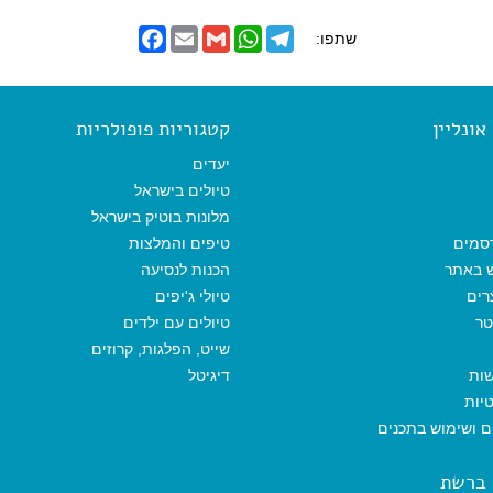
F
E
G
W
T
שתפו:
a
m
m
h
e
c
a
a
a
l
e
i
i
t
e
b
l
l
s
g
o
A
r
ונליין
קטגוריות פופולריות
o
p
a
k
p
m
יעדים
טיולים בישראל
מלונות בוטיק בישראל
סמים
טיפים והמלצות
ש באתר
הכנות לנסיעה
רים
טיולי ג'יפים
טר
טיולים עם ילדים
שייט, הפלגות, קרוזים
שות
דיגיטל
יות
ים ושימוש בתכנים
 ברשת