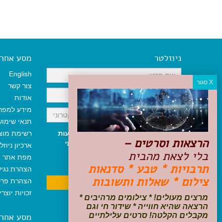
ניוזלטר
מסע אחר א
English
צור קשר
אודות
מידע למפר
תנאי שימו
אני מאשר/ת קבלת ניוזלטר והודעות
רשימת מוצ
הרצאות וסרטים –
שיווקיות, ומאשר/ת כי קראתי והסכמתי
ארכיון ניוזל
בלי לצאת מהבית
לתקנון האתר
ולמדיניות הפרטיות
.
מפת אתר
ניתן לבטל את ההרשמה בכל עת
תרבויות * טבע * סדנאות
הצהרת נגי
צילום * שאלות ותשובות
הצהרת פרט
זכויות יוצר
מרצים מעולים! * צילומים מרהיבים *
הרצאה שהיא חווייה * שידור חי וגם
מקבלים הקלטה! סרטים עלילתיים
מסע אחר