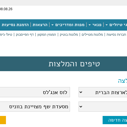
08.08.26
י טיולים
פנאי
מפות ומדריכים
הרצאות
הזמנת נסיעות
חברות נסיעות
מלונות מטיילים
מלונות בוטיק
המגזין המקוון
דף הפייסבוק
טיולי ג'יפ
טיפים והמלצות
צה
צה חדשה