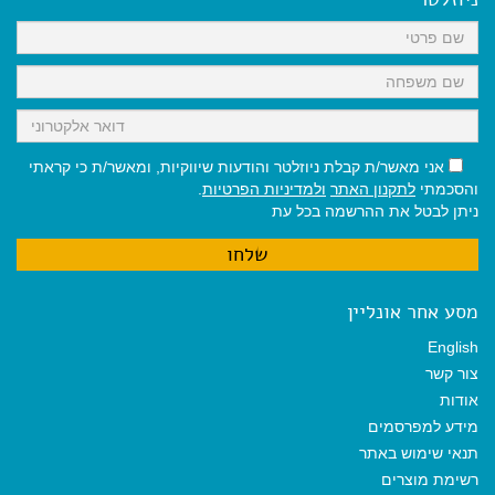
o
p
a
k
p
m
אני מאשר/ת קבלת ניוזלטר והודעות שיווקיות, ומאשר/ת כי קראתי
והסכמתי
לתקנון האתר
ולמדיניות הפרטיות
.
ניתן לבטל את ההרשמה בכל עת
מסע אחר אונליין
English
צור קשר
אודות
מידע למפרסמים
תנאי שימוש באתר
רשימת מוצרים