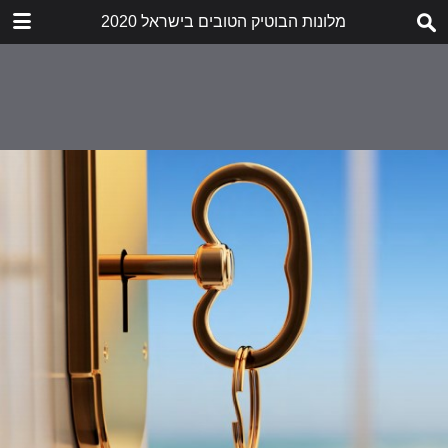
מלונות הבוטיק הטובים בישראל 2020
הורד
publication.pdf
12.4 MB
תוכן העניינים
שער
תוכן העניינים
מלונות בוטיק בישראל
צפון
מלון מטיילים מטולה
תל אביב
מלון דריסקו 5 כוכבים - סופריור
ירושלים
שניר אירוח בוטיק
גורדוניה
דרום
פורט אנד בלו