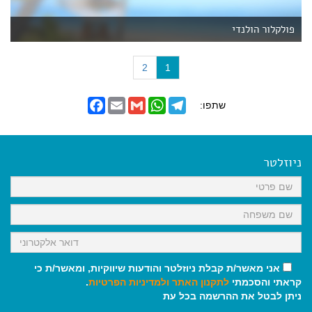
פולקלור הולנדי
(
2
1
c
u
F
E
G
W
T
שתפו:
r
a
m
m
h
e
r
c
a
a
a
l
e
i
i
t
e
e
b
l
l
s
g
n
o
A
r
ניוזלטר
t
o
p
a
)
k
p
m
אני מאשר/ת קבלת ניוזלטר והודעות שיווקיות, ומאשר/ת כי
קראתי והסכמתי
לתקנון האתר
ולמדיניות הפרטיות
.
ניתן לבטל את ההרשמה בכל עת