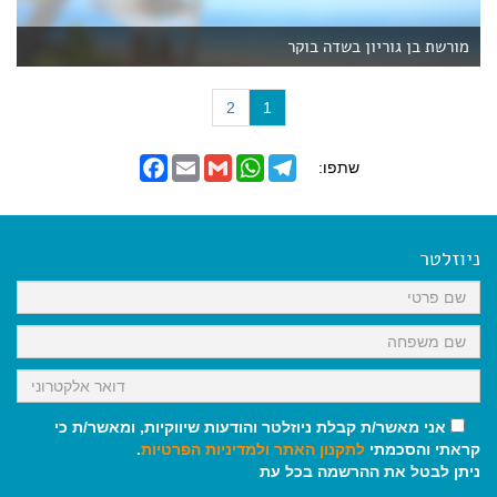
מורשת בן גוריון בשדה בוקר
(
2
1
c
u
F
E
G
W
T
שתפו:
r
a
m
m
h
e
r
c
a
a
a
l
e
i
i
t
e
e
b
l
l
s
g
n
o
A
r
ניוזלטר
t
o
p
a
)
k
p
m
אני מאשר/ת קבלת ניוזלטר והודעות שיווקיות, ומאשר/ת כי
קראתי והסכמתי
לתקנון האתר
ולמדיניות הפרטיות
.
ניתן לבטל את ההרשמה בכל עת