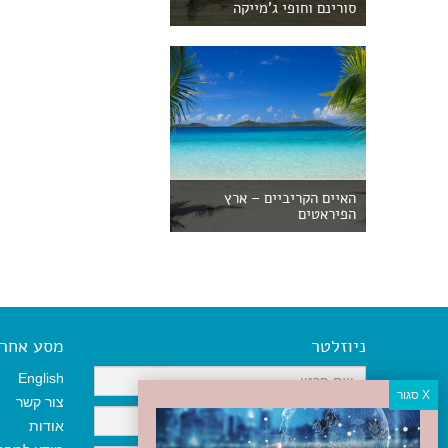
סורינם וחופי ג'מייקה
האיים הקריביים – ארץ
הפיראטים
ניוזלטר
מסע אחר א
English
צור קשר
אודות