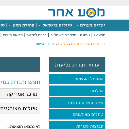
יעדים בעולם
טיולים בישראל
קהילת מסע
סוג
מסע TV
טריוויה
מדריכים דיגיטליים
הכנות לנסיעה
חדשות תיירות
דף הבית
/
מרכז אמריקה
/
ג'מייקה
/
חברות נסיעות
ערוץ חברות נסיעות
המטייל העצמאי
חפש חברת נסיע
הפלגות
שייט תעלות ונהרות
טיולים מאורגנים
קבוצות סגורות
לא נמצאו תוצאות...