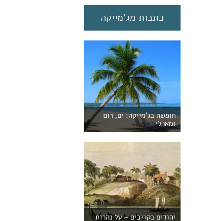
כתבות מג'מייקה
חופשה בג'מייקה: ים, רום
ומארלי
יהודים בקריבים – על נהרות