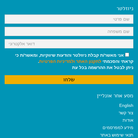
b
l
l
s
g
o
A
r
ניוזלטר
o
p
a
k
p
m
אני מאשר/ת קבלת ניוזלטר והודעות שיווקיות, ומאשר/ת כי
קראתי והסכמתי
לתקנון האתר
ולמדיניות הפרטיות
.
ניתן לבטל את ההרשמה בכל עת
מסע אחר אונליין
English
צור קשר
אודות
מידע למפרסמים
תנאי שימוש באתר