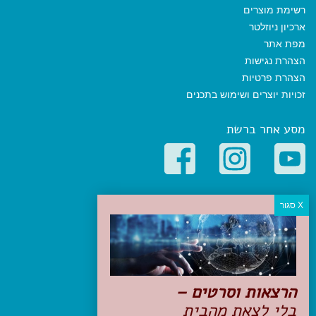
רשימת מוצרים
ארכיון ניוזלטר
מפת אתר
הצהרת נגישות
הצהרת פרטיות
זכויות יוצרים ושימוש בתכנים
מסע אחר ברשת
קטגוריות פופולריות
יעדים
טיולים בישראל
מלונות בוטיק בישראל
טיפים והמלצות
הרצאות וסרטים –
הכנות לנסיעה
בלי לצאת מהבית
טיולי ג'יפים