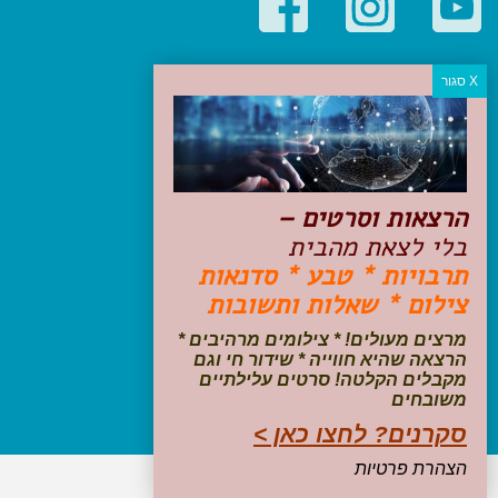
קטגוריות פופולריות
יעדים
טיולים בישראל
מלונות בוטיק בישראל
טיפים והמלצות
הרצאות וסרטים –
הכנות לנסיעה
בלי לצאת מהבית
טיולי ג'יפים
תרבויות * טבע * סדנאות
טיולים עם ילדים
צילום * שאלות ותשובות
שייט, הפלגות, קרוזים
דיגיטל
מרצים מעולים! * צילומים מרהיבים *
הרצאה שהיא חווייה * שידור חי וגם
עקבו אחרינו בפייסבוק
מקבלים הקלטה! סרטים עלילתיים
משובחים
סקרנים? לחצו כאן >
הצהרת פרטיות