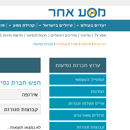
יעדים בעולם
טיולים בישראל
קהילת מסע
סוג
מסע TV
טריוויה
מדריכים דיגיטליים
הכנות לנסיעה
חדשות תיירות
דף הבית
/
אירופה
/
ספרד
/
קטלוניה
/
חברות נסיעות
ערוץ חברות נסיעות
המטייל העצמאי
חפש חברת נסיע
הפלגות
שייט תעלות ונהרות
טיולים מאורגנים
קבוצות סגורות
לא נמצאו תוצאות...