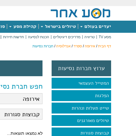
יעדים בעולם
טיולים בישראל
קהילת מסע
סוג
מסע TV
טריוויה
מדריכים דיגיטליים
הכנות לנסיעה
חדשות תיירות
דף הבית
/
אירופה
/
ספרד
/
אנדלוסיה
/
חברות נסיעות
ערוץ חברות נסיעות
המטייל העצמאי
חפש חברת נסיע
הפלגות
שייט תעלות ונהרות
טיולים מאורגנים
קבוצות סגורות
לא נמצאו תוצאות...