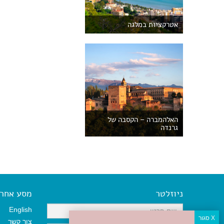
אטרקציות במלגה
האלהמברה – הקסבה של
גרנדה
ניוזלטר
מסע אחר א
English
צור קשר