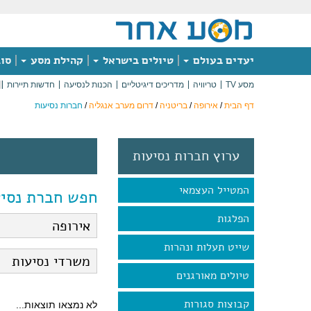
יעדים בעולם
טיולים בישראל
קהילת מסע
סוג
מסע TV
טריוויה
מדריכים דיגיטליים
הכנות לנסיעה
חדשות תיירות
דף הבית
/
אירופה
/
בריטניה
/
דרום מערב אנגליה
/
חברות נסיעות
ערוץ חברות נסיעות
המטייל העצמאי
חפש חברת נסיע
הפלגות
שייט תעלות ונהרות
טיולים מאורגנים
קבוצות סגורות
לא נמצאו תוצאות...