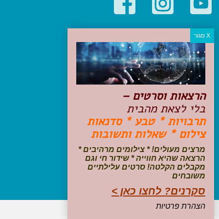
קטגוריות פופולריות
יעדים
טיולים בישראל
מלונות בוטיק בישראל
טיפים והמלצות
הרצאות וסרטים –
הכנות לנסיעה
בלי לצאת מהבית
טיולי ג'יפים
תרבויות * טבע * סדנאות
טיולים עם ילדים
צילום * שאלות ותשובות
שייט, הפלגות, קרוזים
דיגיטל
מרצים מעולים! * צילומים מרהיבים *
הרצאה שהיא חווייה * שידור חי וגם
עקבו אחרינו בפייסבוק
מקבלים הקלטה! סרטים עלילתיים
משובחים
סקרנים? לחצו כאן >
הצהרת פרטיות