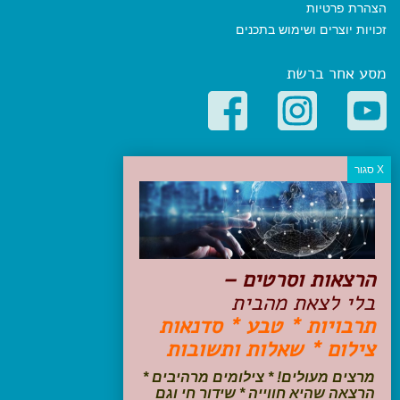
הצהרת פרטיות
זכויות יוצרים ושימוש בתכנים
מסע אחר ברשת
קטגוריות פופולריות
יעדים
טיולים בישראל
מלונות בוטיק בישראל
טיפים והמלצות
הרצאות וסרטים –
הכנות לנסיעה
בלי לצאת מהבית
טיולי ג'יפים
תרבויות * טבע * סדנאות
טיולים עם ילדים
צילום * שאלות ותשובות
שייט, הפלגות, קרוזים
דיגיטל
מרצים מעולים! * צילומים מרהיבים *
הרצאה שהיא חווייה * שידור חי וגם