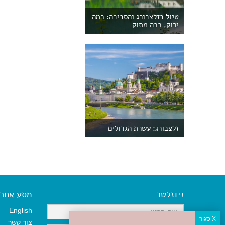
טיול בזלצבורג והסביבה: כמה
ירוק, ככה מתוק
זלצבורג: עשרת הגדולים
ניוזלטר
מסע אחר א
English
צור קשר