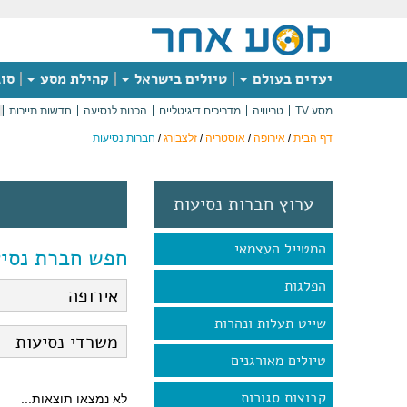
יעדים בעולם
טיולים בישראל
קהילת מסע
סוג
מסע TV
טריוויה
מדריכים דיגיטליים
הכנות לנסיעה
חדשות תיירות
דף הבית
/
אירופה
/
אוסטריה
/
זלצבורג
/
חברות נסיעות
ערוץ חברות נסיעות
המטייל העצמאי
חפש חברת נסיע
הפלגות
שייט תעלות ונהרות
טיולים מאורגנים
קבוצות סגורות
לא נמצאו תוצאות...