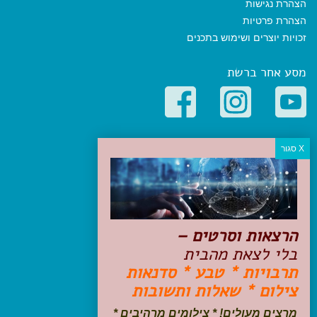
הצהרת נגישות
הצהרת פרטיות
זכויות יוצרים ושימוש בתכנים
מסע אחר ברשת
קטגוריות פופולריות
יעדים
טיולים בישראל
מלונות בוטיק בישראל
טיפים והמלצות
הרצאות וסרטים –
הכנות לנסיעה
בלי לצאת מהבית
טיולי ג'יפים
תרבויות * טבע * סדנאות
טיולים עם ילדים
צילום * שאלות ותשובות
שייט, הפלגות, קרוזים
דיגיטל
מרצים מעולים! * צילומים מרהיבים *