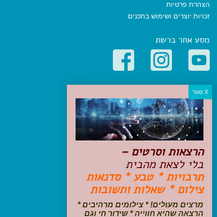
הצהרת פרטיות
זכויות יוצרים ושימוש בתכנים
מסע אחר ברשת
קטגוריות פופולריות
יעדים
טיולים בישראל
מלונות בוטיק בישראל
טיפים והמלצות
הרצאות וסרטים –
הכנות לנסיעה
בלי לצאת מהבית
טיולי ג'יפים
תרבויות * טבע * סדנאות
טיולים עם ילדים
צילום * שאלות ותשובות
שייט, הפלגות, קרוזים
דיגיטל
מרצים מעולים! * צילומים מרהיבים *
הרצאה שהיא חווייה * שידור חי וגם