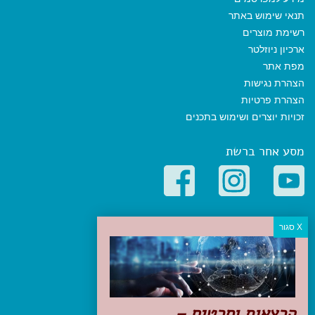
תנאי שימוש באתר
רשימת מוצרים
ארכיון ניוזלטר
מפת אתר
הצהרת נגישות
הצהרת פרטיות
זכויות יוצרים ושימוש בתכנים
מסע אחר ברשת
קטגוריות פופולריות
יעדים
טיולים בישראל
מלונות בוטיק בישראל
טיפים והמלצות
הרצאות וסרטים –
הכנות לנסיעה