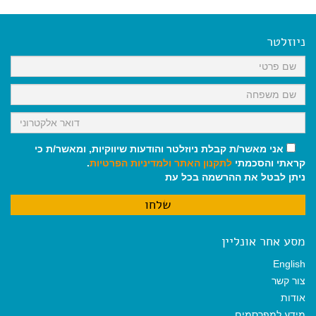
c
a
a
a
l
e
i
i
t
e
b
l
l
s
g
o
A
r
ניוזלטר
o
p
a
k
p
m
אני מאשר/ת קבלת ניוזלטר והודעות שיווקיות, ומאשר/ת כי
קראתי והסכמתי
לתקנון האתר
ולמדיניות הפרטיות
.
ניתן לבטל את ההרשמה בכל עת
מסע אחר אונליין
English
צור קשר
אודות
מידע למפרסמים