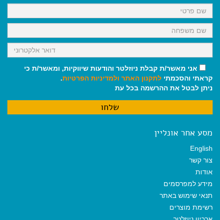
k
p
m
אני מאשר/ת קבלת ניוזלטר והודעות שיווקיות, ומאשר/ת כי
קראתי והסכמתי
לתקנון האתר
ולמדיניות הפרטיות
.
ניתן לבטל את ההרשמה בכל עת
מסע אחר אונליין
English
צור קשר
אודות
מידע למפרסמים
תנאי שימוש באתר
רשימת מוצרים
ארכיון ניוזלטר