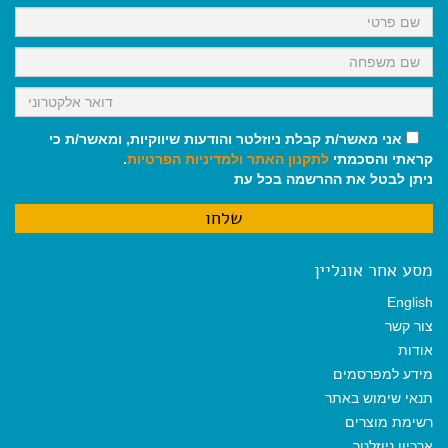
k
p
m
אני מאשר/ת קבלת ניוזלטר והודעות שיווקיות, ומאשר/ת כי
קראתי והסכמתי
לתקנון האתר
ולמדיניות הפרטיות
.
ניתן לבטל את ההרשמה בכל עת
מסע אחר אונליין
English
צור קשר
אודות
מידע למפרסמים
תנאי שימוש באתר
רשימת מוצרים
ארכיון ניוזלטר