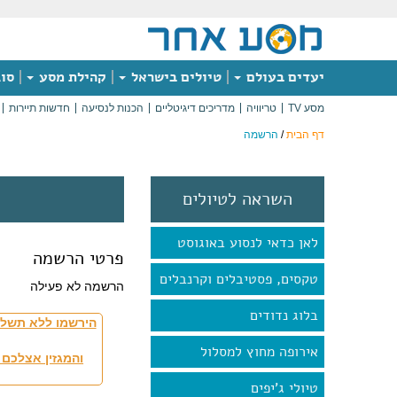
יעדים בעולם
טיולים בישראל
קהילת מסע
סוג
מסע TV
טריוויה
מדריכים דיגיטליים
הכנות לנסיעה
חדשות תיירות
דף הבית
/
הרשמה
השראה לטיולים
לאן כדאי לנסוע באוגוסט
פרטי הרשמה
טקסים, פסטיבלים וקרנבלים
הרשמה לא פעילה
בלוג נדודים
הירשמו ללא תשלו
אירופה מחוץ למסלול
והמגזין אצלכם 
טיולי ג'יפים