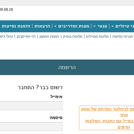
09.08.26
י טיולים
פנאי
מפות ומדריכים
הרצאות
הזמנת נסיעות
חברות נסיעות
מלונות מטיילים
מלונות בוטיק
המגזין המקוון
דף הפייסבוק
טיולי ג'יפ
הרשמה
רשום כבר? התחבר
אימייל
ם לניוזלטר המרתק של מסע
אחר
סיסמה
במייל עם כתבות, המלצות
וטיפים