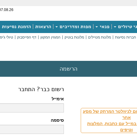
07.08.26
י טיולים
פנאי
מפות ומדריכים
הרצאות
הזמנת נסיעות
חברות נסיעות
מלונות מטיילים
מלונות בוטיק
המגזין המקוון
דף הפייסבוק
טיולי ג'יפ
הרשמה
רשום כבר? התחבר
אימייל
ם לניוזלטר המרתק של מסע
אחר
סיסמה
במייל עם כתבות, המלצות
וטיפים