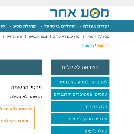
יעדים בעולם
טיולים בישראל
קהילת מסע
סוג
מסע TV
טריוויה
מדריכים דיגיטליים
הכנות לנסיעה
חדשות תיירות
דף הבית
/
הרשמה
השראה לטיולים
לאן כדאי לנסוע באוגוסט
פרטי הרשמה
טקסים, פסטיבלים וקרנבלים
הרשמה לא פעילה
בלוג נדודים
הירשמו ללא תשלו
אירופה מחוץ למסלול
והמגזין אצלכם 
טיולי ג'יפים