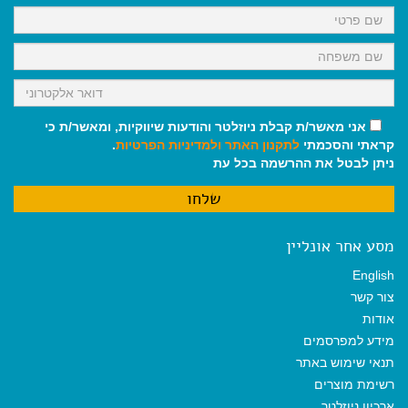
k
p
m
אני מאשר/ת קבלת ניוזלטר והודעות שיווקיות, ומאשר/ת כי
קראתי והסכמתי
לתקנון האתר
ולמדיניות הפרטיות
.
ניתן לבטל את ההרשמה בכל עת
מסע אחר אונליין
English
צור קשר
אודות
מידע למפרסמים
תנאי שימוש באתר
רשימת מוצרים
ארכיון ניוזלטר