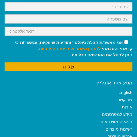
k
p
m
אני מאשר/ת קבלת ניוזלטר והודעות שיווקיות, ומאשר/ת כי
קראתי והסכמתי
לתקנון האתר
ולמדיניות הפרטיות
.
ניתן לבטל את ההרשמה בכל עת
מסע אחר אונליין
English
צור קשר
אודות
מידע למפרסמים
תנאי שימוש באתר
רשימת מוצרים
ארכיון ניוזלטר