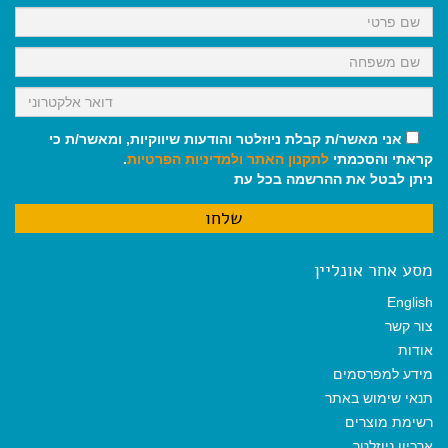
k
p
m
אני מאשר/ת קבלת ניוזלטר והודעות שיווקיות, ומאשר/ת כי
קראתי והסכמתי
לתקנון האתר
ולמדיניות הפרטיות
.
ניתן לבטל את ההרשמה בכל עת
מסע אחר אונליין
English
צור קשר
אודות
מידע למפרסמים
תנאי שימוש באתר
רשימת מוצרים
ארכיון ניוזלטר