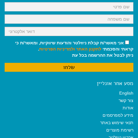
k
p
m
אני מאשר/ת קבלת ניוזלטר והודעות שיווקיות, ומאשר/ת כי
קראתי והסכמתי
לתקנון האתר
ולמדיניות הפרטיות
.
ניתן לבטל את ההרשמה בכל עת
מסע אחר אונליין
English
צור קשר
אודות
מידע למפרסמים
תנאי שימוש באתר
רשימת מוצרים
ארכיון ניוזלטר