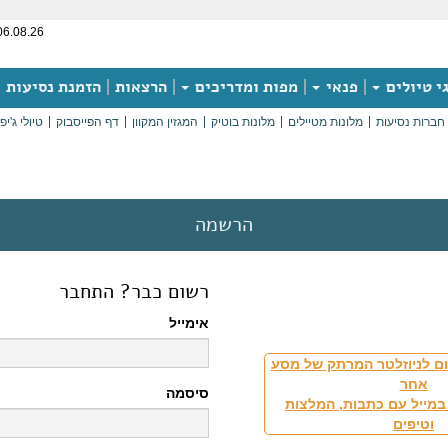
06.08.26
י טיולים
פנאי
מפות ומדריכים
הרצאות
הזמנת נסיעות
חברות נסיעות
מלונות מטיילים
מלונות בוטיק
המגזין המקוון
דף הפייסבוק
טיולי ג'יפ
הרשמה
רשום כבר? התחבר
אימייל
ם לניוזלטר המרתק של מסע
אחר
סיסמה
במייל עם כתבות, המלצות
וטיפים