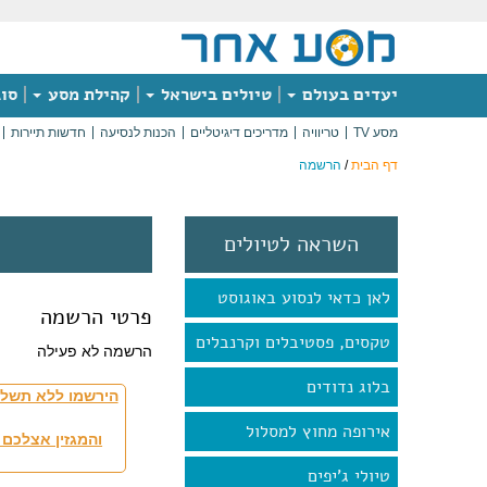
יעדים בעולם
טיולים בישראל
קהילת מסע
סוג
מסע TV
טריוויה
מדריכים דיגיטליים
הכנות לנסיעה
חדשות תיירות
דף הבית
/
הרשמה
השראה לטיולים
לאן כדאי לנסוע באוגוסט
פרטי הרשמה
טקסים, פסטיבלים וקרנבלים
הרשמה לא פעילה
בלוג נדודים
הירשמו ללא תשלו
אירופה מחוץ למסלול
והמגזין אצלכם 
טיולי ג'יפים