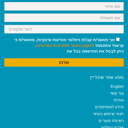
k
p
m
אני מאשר/ת קבלת ניוזלטר והודעות שיווקיות, ומאשר/ת כי
קראתי והסכמתי
לתקנון האתר
ולמדיניות הפרטיות
.
ניתן לבטל את ההרשמה בכל עת
מסע אחר אונליין
English
צור קשר
אודות
מידע למפרסמים
תנאי שימוש באתר
רשימת מוצרים
ארכיון ניוזלטר