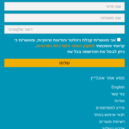
k
p
m
אני מאשר/ת קבלת ניוזלטר והודעות שיווקיות, ומאשר/ת כי
קראתי והסכמתי
לתקנון האתר
ולמדיניות הפרטיות
.
ניתן לבטל את ההרשמה בכל עת
מסע אחר אונליין
English
צור קשר
אודות
מידע למפרסמים
תנאי שימוש באתר
רשימת מוצרים
ארכיון ניוזלטר