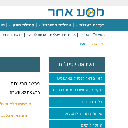
יעדים בעולם
טיולים בישראל
קהילת מסע
סוג
מסע TV
טריוויה
מדריכים דיגיטליים
הכנות לנסיעה
חדשות תיירות
דף הבית
/
הרשמה
השראה לטיולים
לאן כדאי לנסוע באוגוסט
פרטי הרשמה
טקסים, פסטיבלים וקרנבלים
הרשמה לא פעילה
בלוג נדודים
הירשמו ללא תשלו
אירופה מחוץ למסלול
והמגזין אצלכם 
טיולי ג'יפים