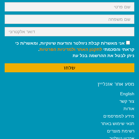
k
p
m
אני מאשר/ת קבלת ניוזלטר והודעות שיווקיות, ומאשר/ת כי
קראתי והסכמתי
לתקנון האתר
ולמדיניות הפרטיות
.
ניתן לבטל את ההרשמה בכל עת
מסע אחר אונליין
English
צור קשר
אודות
מידע למפרסמים
תנאי שימוש באתר
רשימת מוצרים
ארכיון ניוזלטר