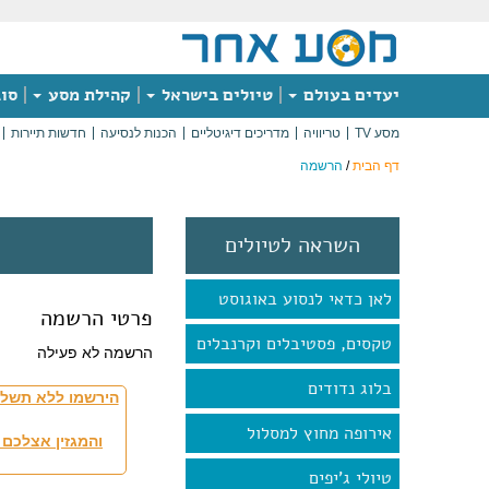
יעדים בעולם
טיולים בישראל
קהילת מסע
סוג
מסע TV
טריוויה
מדריכים דיגיטליים
הכנות לנסיעה
חדשות תיירות
דף הבית
/
הרשמה
השראה לטיולים
לאן כדאי לנסוע באוגוסט
פרטי הרשמה
טקסים, פסטיבלים וקרנבלים
הרשמה לא פעילה
בלוג נדודים
הירשמו ללא תשלו
אירופה מחוץ למסלול
והמגזין אצלכם 
טיולי ג'יפים