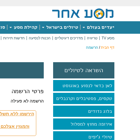
יעדים בעולם
טיולים בישראל
קהילת מסע
סוג
מסע TV
טריוויה
מדריכים דיגיטליים
הכנות לנסיעה
חדשות תיירות
דף הבית
/
הרשמה
השראה לטיולים
לאן כדאי לנסוע באוגוסט
פרטי הרשמה
טקסים, פסטיבלים וקרנבלים
הרשמה לא פעילה
בלוג נדודים
הירשמו ללא תשלו
אירופה מחוץ למסלול
והמגזין אצלכם 
טיולי ג'יפים