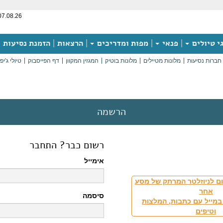
07.08.26
י טיולים
פנאי
מפות ומדריכים
הרצאות
הזמנת נסיעות
חברות נסיעות
מלונות מטיילים
מלונות בוטיק
המגזין המקוון
דף הפייסבוק
טיולי ג'יפ
הרשמה
רשום כבר? התחבר
אימייל
ם לניוזלטר המרתק של מסע
אחר
סיסמה
במייל עם כתבות, המלצות
וטיפים