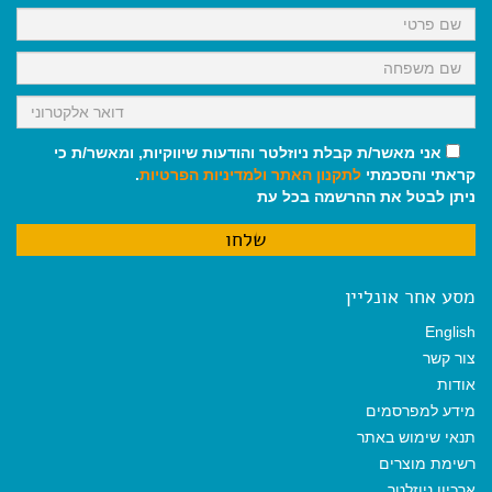
k
p
m
אני מאשר/ת קבלת ניוזלטר והודעות שיווקיות, ומאשר/ת כי
קראתי והסכמתי
לתקנון האתר
ולמדיניות הפרטיות
.
ניתן לבטל את ההרשמה בכל עת
מסע אחר אונליין
English
צור קשר
אודות
מידע למפרסמים
תנאי שימוש באתר
רשימת מוצרים
ארכיון ניוזלטר