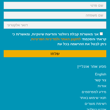
k
p
m
אני מאשר/ת קבלת ניוזלטר והודעות שיווקיות, ומאשר/ת כי
קראתי והסכמתי
לתקנון האתר
ולמדיניות הפרטיות
.
ניתן לבטל את ההרשמה בכל עת
מסע אחר אונליין
English
צור קשר
אודות
מידע למפרסמים
תנאי שימוש באתר
רשימת מוצרים
ארכיון ניוזלטר